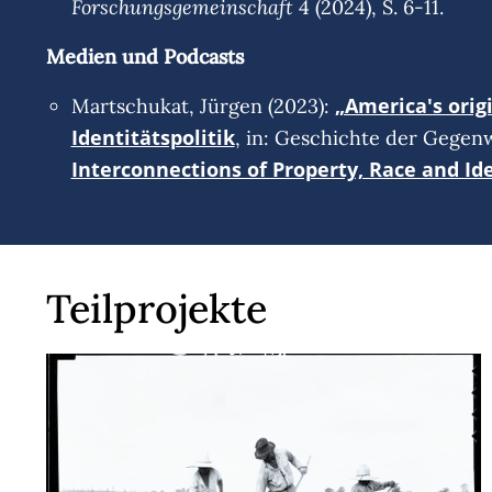
Forschungsgemeinschaft
4 (2024), S. 6-11.
Medien und Podcasts
„America's orig
Martschukat, Jürgen (2023):
Identitätspolitik
, in: Geschichte der Gegenw
Interconnections of Property, Race and Ide
Teilprojekte