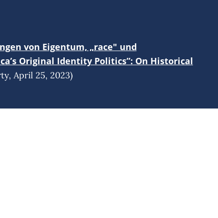
tungen von Eigentum, „race" und
a’s Original Identity Politics”: On Historical
y, April 25, 2023)