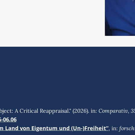
Comparativ
3
ct: A Critical Reappraisal." (2026). in:
,
5-06.06
m Land von Eigentum und (Un-)Freiheit“
forsc
, in: