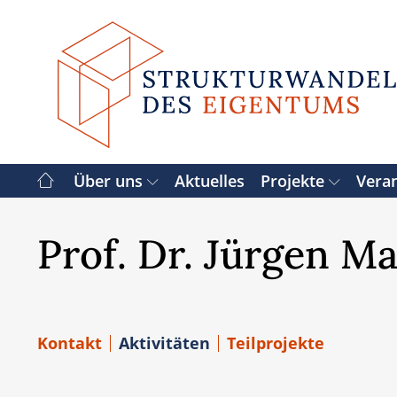
Zum
Inhalt
springen
Über uns
Aktuelles
Projekte
Vera
Prof. Dr. Jürgen M
Kontakt
Aktivitäten
Teilprojekte