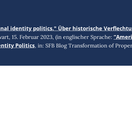
inal identity politics." Über historische Verflech
“Americ
art, 15. Februar 2023, (in englischer Sprache:
ntity Politics
, in: SFB Blog Transformation of Propert