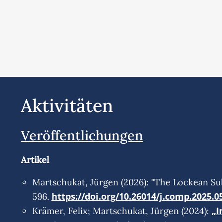
Aktivitäten
Veröffentlichungen
Artikel
Martschukat, Jürgen (2026): "The Lockean Subje
https://doi.org/10.26014/j.comp.2025.0
596.
„I
Krämer, Felix; Martschukat, Jürgen (2024):