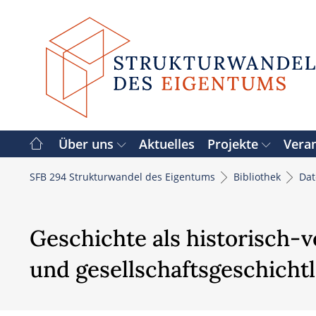
Zum
Inhalt
springen
Über uns
Aktuelles
Projekte
Vera
SFB 294 Strukturwandel des Eigentums
Bibliothek
Da
Geschichte als historisch-
und gesellschaftsgeschicht