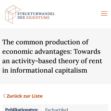
Zum
Inhalt
springen
The common production of
economic advantages: Towards
an activity-based theory of rent
in informational capitalism
Zurück zur Liste
Publikationstyp:
Fachartikel