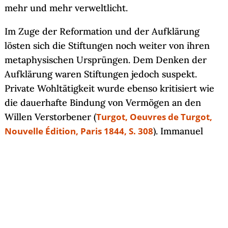
mehr und mehr verweltlicht.
Im Zuge der Reformation und der Aufklärung
lösten sich die Stiftungen noch weiter von ihren
metaphysischen Ursprüngen. Dem Denken der
Aufklärung waren Stiftungen jedoch suspekt.
Private Wohltätigkeit wurde ebenso kritisiert wie
die dauerhafte Bindung von Vermögen an den
Willen Verstorbener (
Turgot, Oeuvres de Turgot,
Nouvelle Édition, Paris 1844, S. 308
). Immanuel
Kant betonte, Stiftungen dürften nicht den Boden
auf ewige Zeiten belästigen, also dem
Rechtsverkehr dauerhaft Vermögenswerte
entziehen (
Kant, AA VI: Die Metaphysik der Sitten,
S. 369
).
Erst im 19. Jahrhundert entwickelte sich das