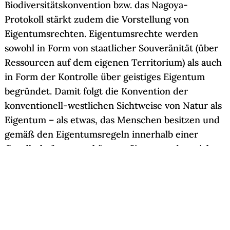
Biodiversitätskonvention bzw. das Nagoya-
Protokoll stärkt zudem die Vorstellung von
Eigentumsrechten. Eigentumsrechte werden
sowohl in Form von staatlicher Souveränität (über
Ressourcen auf dem eigenen Territorium) als auch
in Form der Kontrolle über geistiges Eigentum
begründet. Damit folgt die Konvention der
konventionell-westlichen Sichtweise von Natur als
Eigentum – als etwas, das Menschen besitzen und
gemäß den Eigentumsregeln innerhalb einer
Gesellschaft nutzen können. Sie sagen aber nichts
Genaues darüber aus, wie die Rechteinhaber mit
der Biodiversität umgehen dürfen oder müssen
und was sie konkret besitzen, wenn das
Eigentumsobjekt Biodiversität ist. Die
Propertisierung von genetischen Ressourcen der