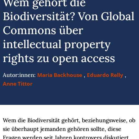
Wem gehört die
Biodiversität? Von Global
Commons über
intellectual property
rights zu open access
Autor:innen:
Maria Backhouse
,
Eduardo Relly
,
Anne Tittor
© Adam Jones via flickr
Wem die Biodiversität gehört, beziehungsweise, ob
sie überhaupt jemanden gehören sollte, diese
Fragen werden seit Jahren kontrovers diskutiert