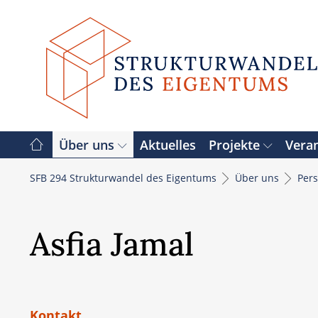
Zum
Inhalt
springen
Über uns
Aktuelles
Projekte
Vera
SFB 294 Strukturwandel des Eigentums
Über uns
Per
Asfia Jamal
Kontakt