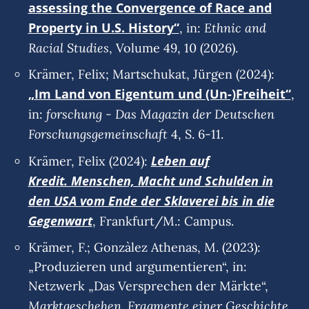
assessing the Convergence of Race and
Property in U.S. History“
Ethnic and
, in:
Racial Studies
, Volume 49, 10 (2026).
Krämer, Felix; Martschukat, Jürgen (2024):
„Im Land von Eigentum und (Un-)Freiheit“
,
forschung - Das Magazin der Deutschen
in:
Forschungsgemeinschaft
4, S. 6-11.
Leben auf
Krämer, Felix (2024):
Kredit. Menschen, Macht und Schulden in
den USA vom Ende der Sklaverei bis in die
Gegenwart
, Frankfurt/M.: Campus.
Krämer, F.; Gonzàlez Athenas, M. (2023):
„Produzieren und argumentieren“, in:
Netzwerk „Das Versprechen der Märkte“,
Marktgeschehen. Fragmente einer Geschichte