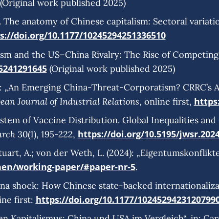
(Original work published 2025)
5). The anatomy of Chinese capitalism: Sectoral varia
s://doi.org/10.1177/10245294251336510
talism and the US–China Rivalry: The Rise of Competi
05241291645
(Original work published 2025)
024): „An Emerging China-Threat-Corporatism? CRRC’s
ean Journal of Industrial Relations
https
, online first,
stem of Vaccine Distribution. Global Inequalities an
arch
https://doi.org/10.5195/jwsr.202
30(1), 195-222,
.; Stuart, A.; von der Weth, L. (2024): „Eigentumskonfl
nen/working-paper/#paper-nr-5
.
China shock: How Chinese state-backed internationali
https://doi.org/10.1177/1024529423120799
ine first:
en Kapitalismus: China und USA im Vergleich“, in: Carst