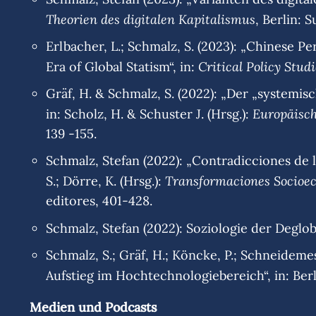
Theorien des digitalen Kapitalismus
, Berlin: 
Erlbacher, L.; Schmalz, S. (2023): „Chinese 
Critical Policy Studi
Era of Global Statism“, in:
Gräf, H. & Schmalz, S. (2022): „Der „systemi
Europäisch
in: Scholz, H. & Schuster J. (Hrsg.):
139 -155.
Schmalz, Stefan (2022): „Contradicciones de 
Transformaciones Socioec
S.; Dörre, K. (Hrsg.):
editores, 401-428.
Schmalz, Stefan (2022): Soziologie der Deglob
Schmalz, S.; Gräf, H.; Köncke, P.; Schneidem
Aufstieg im Hochtechnologiebereich“, in: Berl
Medien und Podcasts