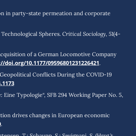
tion in party-state permeation and corporate
Critical Sociology
51
ng Technological Spheres.
,
(4-
 Acquisition of a German Locomotive Company
://doi.org/10.1177/09596801231226421
.
d Geopolitical Conflicts During the COVID-19
4.1173
ikte: Eine Typologie“, SFB 294 Working Paper No. 5,
zation drives changes in European economic
0
.
ensen, T.; Schaupp, S.; Sevignani, S. (Hrsg.):