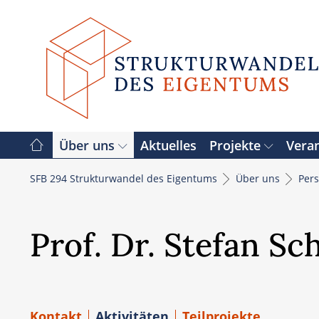
Zum
Inhalt
springen
Über uns
Aktuelles
Projekte
Vera
SFB 294 Strukturwandel des Eigentums
Über uns
Per
Prof. Dr. Stefan Sc
Kontakt
Aktivitäten
Teilprojekte