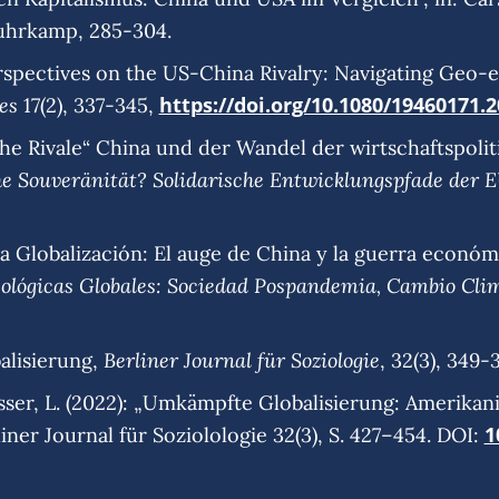
Suhrkamp, 285-304.
Perspectives on the US-China Rivalry: Navigating Ge
es
https://doi.org/10.1080/19460171.
17(2), 337-345,
sche Rivale“ China und der Wandel der wirtschaftspol
e Souveränität? Solidarische Entwicklungspfade der E
la Globalización: El auge de China y la guerra econó
ológicas Globales: Sociedad Pospandemia, Cambio Cli
Berliner Journal für Soziologie
alisierung,
, 32(3), 349-
esser, L. (2022): „Umkämpfte Globalisierung: Amerika
1
iner Journal für Soziolologie 32(3), S. 427–454. DOI: