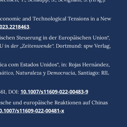
o-economic and Technological Tensions in a New
2023.2218463
.
itischen Steuerung in der Europäischen Union“,
U in der „Zeitenwende“.
Dortmund: spw Verlag,
mica com Estados Unidos“, in: Rojas Hernández,
mático, Naturaleza y Democracia
, Santiago: RIL
10.1007/s11609-022-00483-9
361, DOI:
nische und europäische Reaktionen auf Chinas
0.1007/s11609-022-00481-x