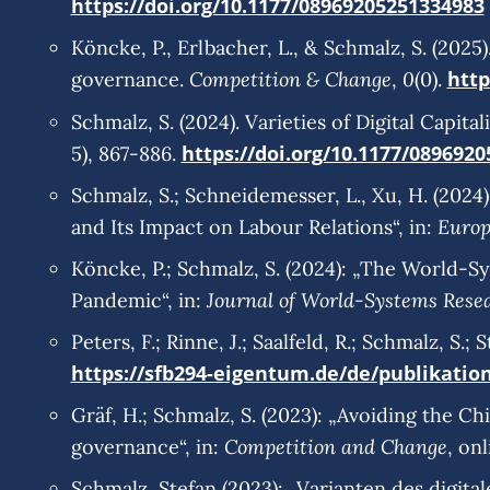
https://doi.org/10.1177/08969205251334983
Köncke, P., Erlbacher, L., & Schmalz, S. (202
Competition & Change
0
http
governance.
,
(0).
Schmalz, S. (2024). Varieties of Digital Capi
https://doi.org/10.1177/089692
5), 867-886.
Schmalz, S.; Schneidemesser, L., Xu, H. (2
Europ
and Its Impact on Labour Relations“, in:
Köncke, P.; Schmalz, S. (2024): „The World-Sy
Journal of World-Systems Rese
Pandemic“, in:
Peters, F.; Rinne, J.; Saalfeld, R.; Schmalz, S
https://sfb294-eigentum.de/de/publikatio
Gräf, H.; Schmalz, S. (2023): „Avoiding the 
Competition and Change
governance“, in:
, onl
Schmalz, Stefan (2023): „Varianten des digital