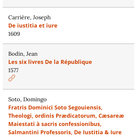
Carrière, Joseph
De iustitia et iure
1609
Bodin, Jean
Les six livres De la République
1577
Soto, Domingo
Fratris Dominici Soto Segouiensis,
Theologi, ordinis Prædicatorum, Cæsareæ
Maiestati à sacris confessionibus,
Salmantini Professoris, De Iustitia & Iure