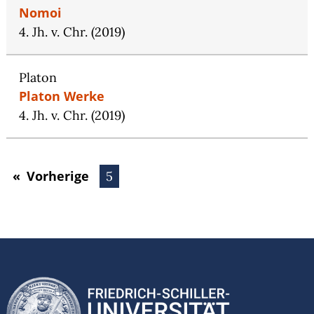
Nomoi
4. Jh. v. Chr. (2019)
Platon
Platon Werke
4. Jh. v. Chr. (2019)
Vorherige
Seite
Sie sind auf Seite
5