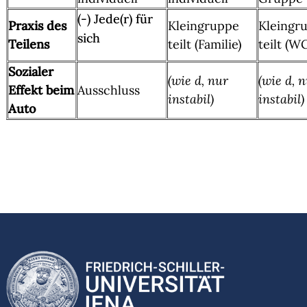
(-) Jede(r) für
Praxis des
Kleingruppe
Kleingr
sich
Teilens
teilt (Familie)
teilt (W
Sozialer
(wie d, nur
(wie d, 
Effekt beim
Ausschluss
instabil)
instabil)
Auto