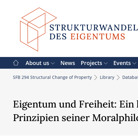
Skip
to
content
About us
News
Projects
Events
SFB 294 Structural Change of Property
Library
Databa
Eigentum und Freiheit: Ein 
Prinzipien seiner Moralphi