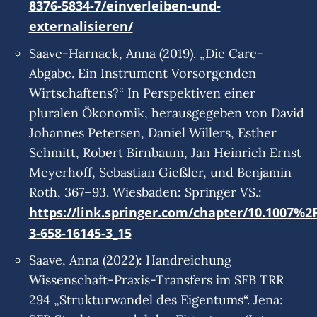
8376-5834-7/einverleiben-und-
externalisieren/
Saave-Harnack, Anna (2019). „Die Care-
Abgabe. Ein Instrument Vorsorgenden
Wirtschaftens?“ In Perspektiven einer
pluralen Ökonomik, herausgegeben von David
Johannes Petersen, Daniel Willers, Esther
Schmitt, Robert Birnbaum, Jan Heinrich Ernst
Meyerhoff, Sebastian Gießler, und Benjamin
Roth, 367–93. Wiesbaden: Springer VS.:
https://link.springer.com/chapter/10.1007%2
3-658-16145-3_15
Saave, Anna (2022): Handreichung
Wissenschaft-Praxis-Transfers im SFB TRR
294 „Strukturwandel des Eigentums“. Jena: