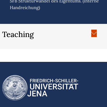
SFB Strukturwandel des Eigentums. (Interne
Handreichung)
Teaching
2016/17: Seminar „Suffizienz, Commons und
Care – was machen eigentlich urbane
Postwachstumsbewegungen?“, Leuphana
Universität Lüneburg
2018/19: Seminar „Once more, with feeling!
Grundlagen der Feministischen Ökonomik“,
Leuphana Universität Lüneburg
2019: Seminar „Rebels without a paradigm?
Grundlagen und aktuelle Entwicklungen der
Feministischen Ökonomik“, Cusanus