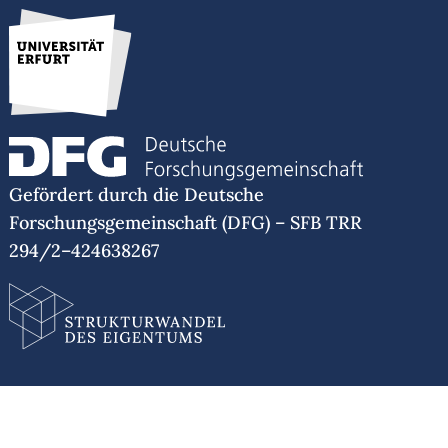
Hochschule, Bernkastel-Kues
2019 & 2020 & 2021: Seminar „The Coming of
Age of Feminist Environmentalism. Kritische
Perspektiven zum Ökofeminismus“, Eberhard
Karls Universität, Tübingen
2021: Seminar "Kapitalismus verstehen.
Anatomie einer abhängigen Produktionsweise.",
Gefördert durch die Deutsche
Universität Duisburg-Essen
Forschungsgemeinschaft (DFG) – SFB TRR
294/2–424638267